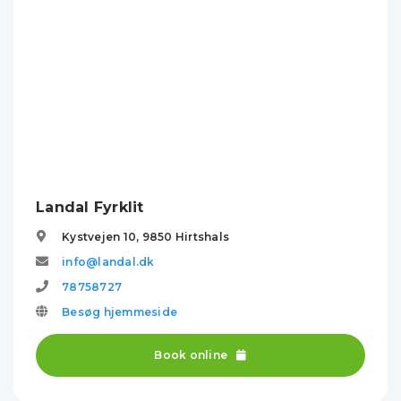
Landal Fyrklit
Kystvejen 10,
9850
Hirtshals
info@landal.dk
78758727
Besøg hjemmeside
Book online