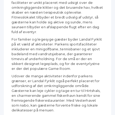
faciliteter er unikt placeret med udsigt over de
omkringliggende klitter og det brusende hav, hvilket
skaber en næsten terapeutisk oplevelse.
Fitnesslokalet tilbyder et bredt udvalg af udstyr, så
gæsterne kan holde sig aktive og sunde, mens
saunaen tilbyder en afslappende flugt efter en dag
fuld af eventyr.
For familier og legesyge gæster byder Landal Fyrklit
på et væld af aktiviteter. Parkens sportsfaciliteter
inkluderer en minigolfbane, tennisbaner og et sjovt
badeland med vandrutsjebane, der garanterer
timevis af underholdning. For de små er der en
sikkert designet legeplads, og for de eventyrlystne
er der det populære Game Room.
Udover de mange aktiviteter indenfor parkens
grænser, er Landal Fyrklit også perfekt placeret for
udforskning af det omkringliggende område.
Gæsterne kan leje cykler og tage en tur til Hirtshals,
en charmerende gammel fiskerihavn kendt for sine
fremragende fiskerestauranter. Med Vesterhavet
som nabo, kan gæsterne forvente friske og lokale
delikatesser på menuen.