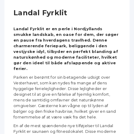
Landal Fyrklit
Landal Fyrklit er en perle i Nordjyllands
smukke landskab, en oase for dem, der søger
en pause fra hverdagens travlhed. Denne
charmerende feriepark, beliggende i den
vestjyske idyl, tilbyder en perfekt blanding af
naturskønhed og moderne faciliteter, hvilket
gør den ideel til både afslappende og aktive
ferier.
Parken er berømt for sin betagende udsigt over
Vesterhavet, som kan nydes fra mange af dens
hyggelige ferielejligheder. Disse lejligheder er
designet til at give en følelse af hjemlig komfort,
mens de samtidig omfavner det naturskønne
omgivelser. Gæsterne kan vågne op til lyden af
bølger og den friske havbrise, hvilket giver en sand
fornemmelse af at være væk fra det hele.
En af de mest spændende nye tilføjelser til Landal
Fyrklit er saunaen og fitnesslokalet. Disse moderne