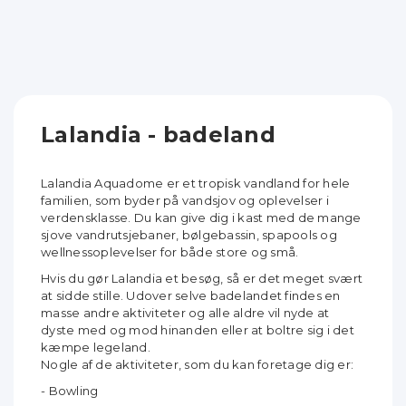
Lalandia - badeland
Lalandia Aquadome er et tropisk vandland for hele
familien, som byder på vandsjov og oplevelser i
verdensklasse. Du kan give dig i kast med de mange
sjove vandrutsjebaner, bølgebassin, spapools og
wellnessoplevelser for både store og små.
Hvis du gør Lalandia et besøg, så er det meget svært
at sidde stille. Udover selve badelandet findes en
masse andre aktiviteter og alle aldre vil nyde at
dyste med og mod hinanden eller at boltre sig i det
kæmpe legeland.
Nogle af de aktiviteter, som du kan foretage dig er:
- Bowling