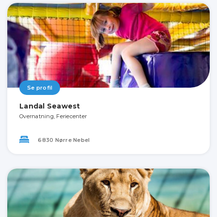
Se profil
Landal Seawest
Overnatning, Feriecenter
6830 Nørre Nebel