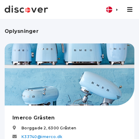
Oplysninger
Imerco Gråsten
Borggade 2,
6300
Gråsten
K33740@imerco.dk