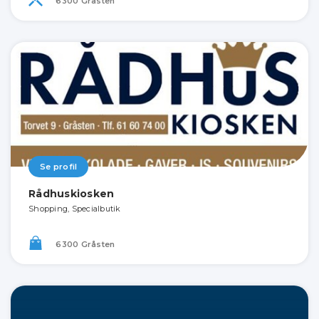
6300 Gråsten
Se profil
Rådhuskiosken
Shopping, Specialbutik
6300 Gråsten