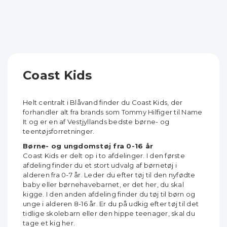
Coast Kids
Helt centralt i Blåvand finder du Coast Kids, der
forhandler alt fra brands som Tommy Hilfiger til Name
It og er en af Vestjyllands bedste børne- og
teentøjsforretninger.
Børne- og ungdomstøj fra 0-16 år
Coast Kids er delt op i to afdelinger. I den første
afdeling finder du et stort udvalg af børnetøj i
alderen fra 0-7 år. Leder du efter tøj til den nyfødte
baby eller børnehavebarnet, er det her, du skal
kigge. I den anden afdeling finder du tøj til børn og
unge i alderen 8-16 år. Er du på udkig efter tøj til det
tidlige skolebarn eller den hippe teenager, skal du
tage et kig her.