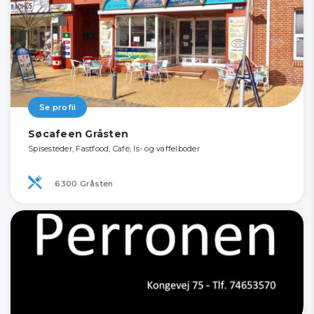
Se profil
Søcafeen Gråsten
Spisesteder, Fastfood, Café, Is- og vaffelboder
6300 Gråsten