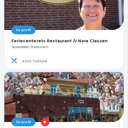
Se profil
Feriecenterets Restaurant /v Nora Clausen
Spisesteder, Restaurant
6520 Toftlund
Se profil