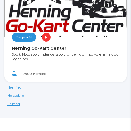
Se profil
Herning Go-Kart Center
Sport, Motorsport, Indendørssport, Underholdning, Adrenalin kick,
Legeplads
7400 Herning
Herning
Holstebro
Thisted