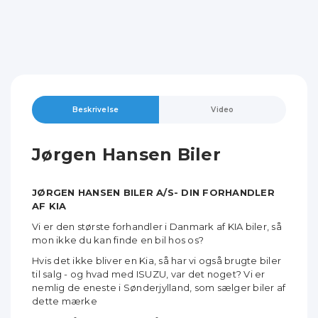
Beskrivelse
Video
Jørgen Hansen Biler
JØRGEN HANSEN BILER A/S- DIN FORHANDLER
AF KIA
Vi er den største forhandler i Danmark af KIA biler,
så
mon ikke du kan finde en bil hos os?
Hvis det ikke bliver en Kia, så har vi også brugte biler
til salg -
og hvad med ISUZU, var det noget?
Vi er
nemlig de eneste i Sønderjylland, som sælger biler af
dette mærke