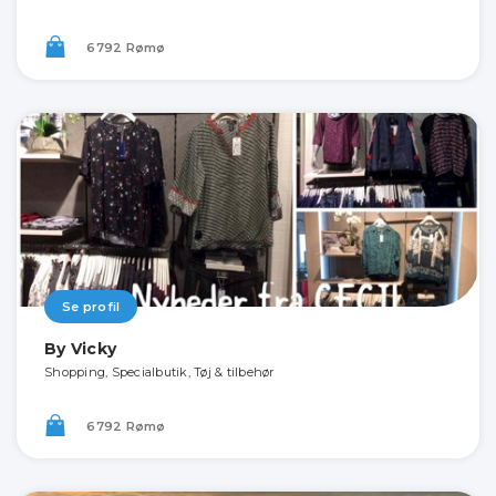
6792 Rømø
Se profil
By Vicky
Shopping, Specialbutik, Tøj & tilbehør
6792 Rømø