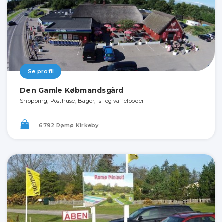
Se profil
Den Gamle Købmandsgård
Shopping, Posthuse, Bager, Is- og vaffelboder
6792 Rømø Kirkeby