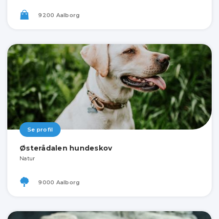
9200 Aalborg
Se profil
Østerådalen hundeskov
Natur
9000 Aalborg