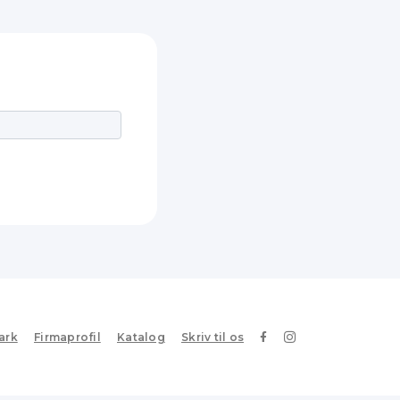
ark
Firmaprofil
Katalog
Skriv til os