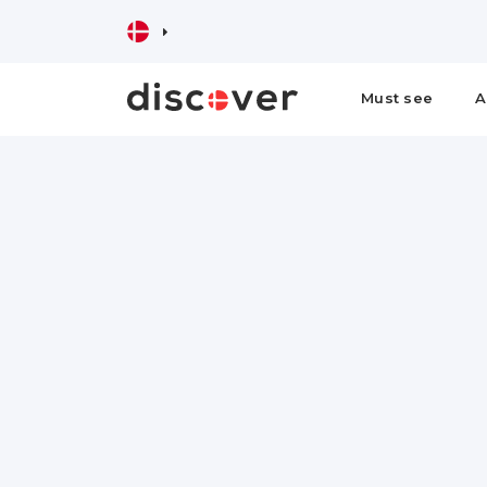
Must see
A