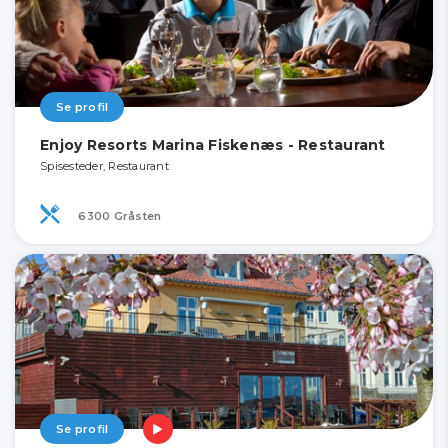
Se profil
Enjoy Resorts Marina Fiskenæs - Restaurant
Spisesteder, Restaurant
6300 Gråsten
Se profil