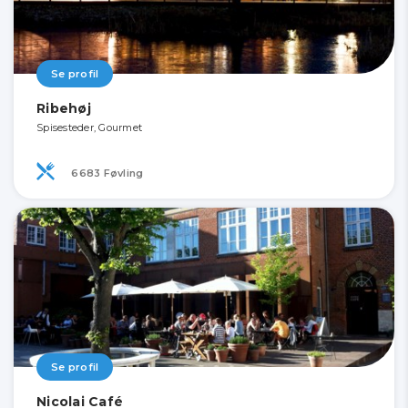
Se profil
Ribehøj
Spisesteder, Gourmet
6683 Føvling
Se profil
Nicolai Café